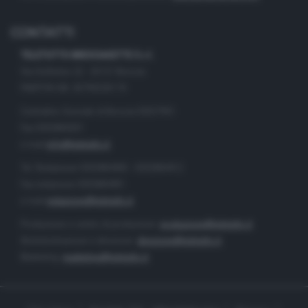
CONTATTI
TELETUTTO BRESCIASETTE S.r.l.
Via Solferino 22 - 25121 Brescia
PARTITA IVA: 00790530174
Centralino Giornale di Brescia 03037901
Fax 0302884201
e-mail
info@teletutto.it
Tel. Redazione 0302884400 - 0302884412
Fax redazione 0302884401
e-mail
redazione@teletutto.it
Produzione e centro di produzione:
produzione@teletutto.it
Amministrazione e direzione:
direzione@teletutto.it
Marketing:
marketing@teletutto.it