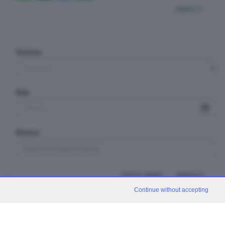
indietro
Sezione
Data
Ricerca
TUTTI I VIDEO
CERCA
Continue without accepting