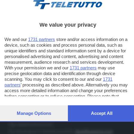
We value your privacy
TT TELETUTTO
We and our
1731 partners
store and/or access information on a
Numerazione automatica sul telecomando
16
device, such as cookies and process personal data, such as
unique identifiers and standard information sent by a device for
TT2 TELETUTTO e TT24 TELETUTTO
personalised advertising and content, advertising and content
Sul canale 16, premere il tasto rosso o il tasto FRECCIA SU sul
measurement, audience research and services development.
telecomando di smart tv dotate di Hbb TV connesse a internet
With your permission we and our
1731 partners
may use
precise geolocation data and identification through device
scanning. You may click to consent to our and our
1731
PUBBLICITÀ IN BRESCIA E PROVINCIA
partners
’ processing as described above. Alternatively you may
access more detailed information and change your preferences
NUMERICA - divisione commerciale di Editoriale Bresciana SpA
before consenting or to refuse consenting. Please note that
via Solferino, 22 - 25122 Brescia
some processing of your personal data may not require your
Tel. +39.030.37401 - Fax +39.030.3772300
consent, but you have a right to object to such processing. Your
preferences will apply to this website only. You can change your
Manage Options
Accept All
Orario nei giorni feriali: 9.00 - 12.30; 14.30 - 19.00
preferences or withdraw your consent at any time by returning
to this site and clicking the
privacy policy
button at the bottom of
http://www.numerica.com
the webpage.
Per informazioni e richiesta preventivi:
clienti@numerica.com