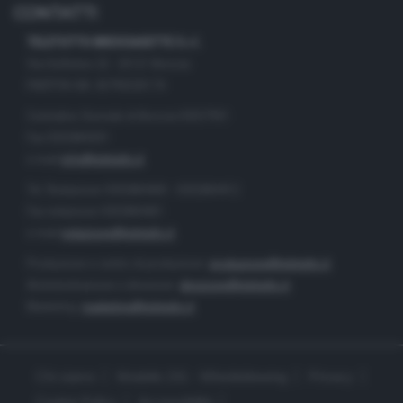
CONTATTI
TELETUTTO BRESCIASETTE S.r.l.
Via Solferino 22 - 25121 Brescia
PARTITA IVA: 00790530174
Centralino Giornale di Brescia 03037901
Fax 0302884201
e-mail
info@teletutto.it
Tel. Redazione 0302884400 - 0302884412
Fax redazione 0302884401
e-mail
redazione@teletutto.it
Produzione e centro di produzione:
produzione@teletutto.it
Amministrazione e direzione:
direzione@teletutto.it
Marketing:
marketing@teletutto.it
Chi siamo
Modello 231 - Whistleblowing
Privacy
Cookie Policy
Accessibilità