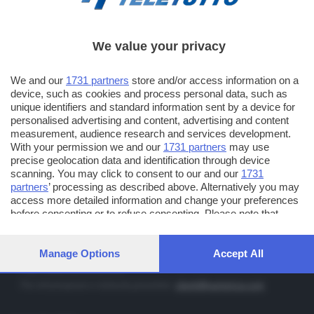
We value your privacy
TT TELETUTTO
Numerazione automatica sul telecomando
16
We and our
1731 partners
store and/or access information on a
device, such as cookies and process personal data, such as
TT2 TELETUTTO e TT24 TELETUTTO
unique identifiers and standard information sent by a device for
Sul canale 16, premere il tasto rosso o il tasto FRECCIA SU sul
personalised advertising and content, advertising and content
telecomando di smart tv dotate di Hbb TV connesse a internet
measurement, audience research and services development.
With your permission we and our
1731 partners
may use
precise geolocation data and identification through device
PUBBLICITÀ IN BRESCIA E PROVINCIA
scanning. You may click to consent to our and our
1731
partners
’ processing as described above. Alternatively you may
NUMERICA - divisione commerciale di Editoriale Bresciana SpA
access more detailed information and change your preferences
via Solferino, 22 - 25122 Brescia
before consenting or to refuse consenting. Please note that
some processing of your personal data may not require your
Tel. +39.030.37401 - Fax +39.030.3772300
consent, but you have a right to object to such processing. Your
Orario nei giorni feriali: 9.00 - 12.30; 14.30 - 19.00
preferences will apply to this website only. You can change your
Manage Options
Accept All
preferences or withdraw your consent at any time by returning
http://www.numerica.com
to this site and clicking the
privacy policy
button at the bottom of
Per informazioni e richiesta preventivi:
clienti@numerica.com
the webpage.