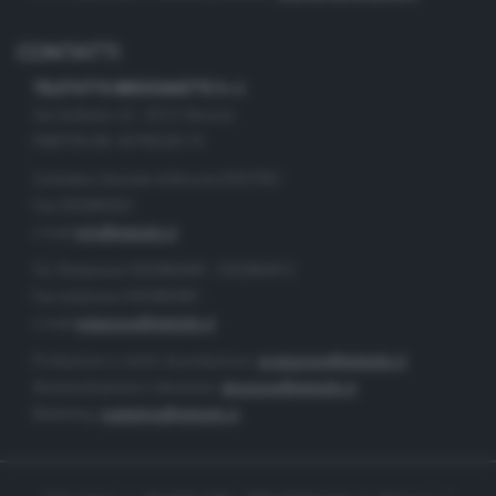
CONTATTI
TELETUTTO BRESCIASETTE S.r.l.
Via Solferino 22 - 25121 Brescia
PARTITA IVA: 00790530174
Centralino Giornale di Brescia 03037901
Fax 0302884201
e-mail
info@teletutto.it
Tel. Redazione 0302884400 - 0302884412
Fax redazione 0302884401
e-mail
redazione@teletutto.it
Produzione e centro di produzione:
produzione@teletutto.it
Amministrazione e direzione:
direzione@teletutto.it
Marketing:
marketing@teletutto.it