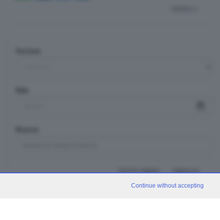
indietro
Sezione
Data
Ricerca
TUTTI I VIDEO
CERCA
Continue without accepting