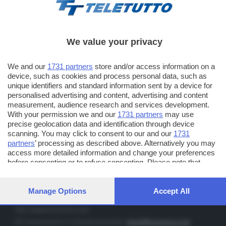
We value your privacy
TT TELETUTTO
We and our
1731 partners
store and/or access information on a
Numerazione automatica sul telecomando
16
device, such as cookies and process personal data, such as
unique identifiers and standard information sent by a device for
TT2 TELETUTTO e TT24 TELETUTTO
personalised advertising and content, advertising and content
Sul canale 16, premere il tasto rosso o il tasto FRECCIA SU sul
measurement, audience research and services development.
telecomando di smart tv dotate di Hbb TV connesse a internet
With your permission we and our
1731 partners
may use
precise geolocation data and identification through device
scanning. You may click to consent to our and our
1731
PUBBLICITÀ IN BRESCIA E PROVINCIA
partners
’ processing as described above. Alternatively you may
access more detailed information and change your preferences
NUMERICA - divisione commerciale di Editoriale Bresciana SpA
before consenting or to refuse consenting. Please note that
via Solferino, 22 - 25122 Brescia
some processing of your personal data may not require your
Tel. +39.030.37401 - Fax +39.030.3772300
consent, but you have a right to object to such processing. Your
preferences will apply to this website only. You can change your
Manage Options
Accept All
Orario nei giorni feriali: 9.00 - 12.30; 14.30 - 19.00
preferences or withdraw your consent at any time by returning
to this site and clicking the
privacy policy
button at the bottom of
http://www.numerica.com
the webpage.
Per informazioni e richiesta preventivi:
clienti@numerica.com