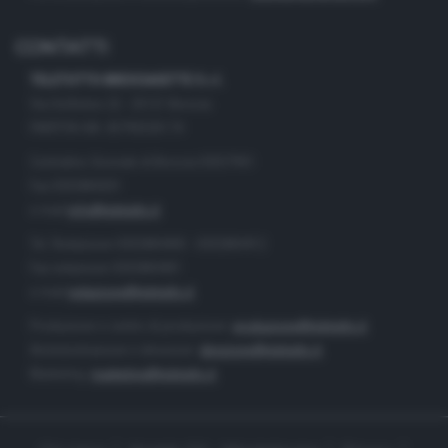
CONTATTI
TELETUTTO BRESCIASETTE S.r.l.
Via Solferino 22 - 25121 Brescia
PARTITA IVA: 00790530174
Centralino Giornale di Brescia 03037901
Fax 0302884201
e-mail
info@teletutto.it
Tel. Redazione 0302884400 - 0302884412
Fax redazione 0302884401
e-mail
redazione@teletutto.it
Produzione e centro di produzione:
produzione@teletutto.it
Amministrazione e direzione:
direzione@teletutto.it
Marketing:
marketing@teletutto.it