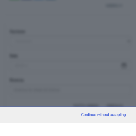
indietro
Sezione
Data
Ricerca
TUTTI I VIDEO
CERCA
Continue without accepting