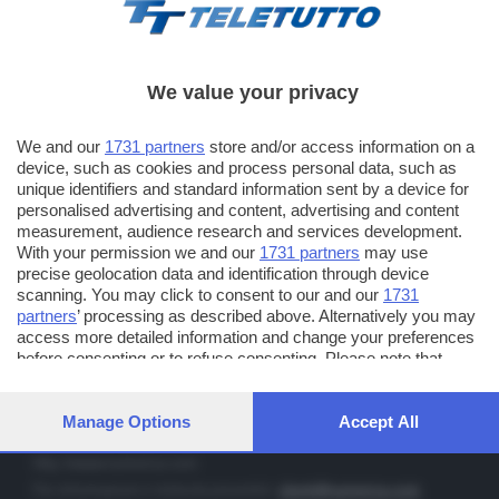
We value your privacy
TT TELETUTTO
We and our
1731 partners
store and/or access information on a
Numerazione automatica sul telecomando
16
device, such as cookies and process personal data, such as
unique identifiers and standard information sent by a device for
TT2 TELETUTTO e TT24 TELETUTTO
personalised advertising and content, advertising and content
Sul canale 16, premere il tasto rosso o il tasto FRECCIA SU sul
measurement, audience research and services development.
telecomando di smart tv dotate di Hbb TV connesse a internet
With your permission we and our
1731 partners
may use
precise geolocation data and identification through device
scanning. You may click to consent to our and our
1731
PUBBLICITÀ IN BRESCIA E PROVINCIA
partners
’ processing as described above. Alternatively you may
access more detailed information and change your preferences
NUMERICA - divisione commerciale di Editoriale Bresciana SpA
before consenting or to refuse consenting. Please note that
via Solferino, 22 - 25122 Brescia
some processing of your personal data may not require your
Tel. +39.030.37401 - Fax +39.030.3772300
consent, but you have a right to object to such processing. Your
preferences will apply to this website only. You can change your
Manage Options
Accept All
Orario nei giorni feriali: 9.00 - 12.30; 14.30 - 19.00
preferences or withdraw your consent at any time by returning
to this site and clicking the
privacy policy
button at the bottom of
http://www.numerica.com
the webpage.
Per informazioni e richiesta preventivi:
clienti@numerica.com