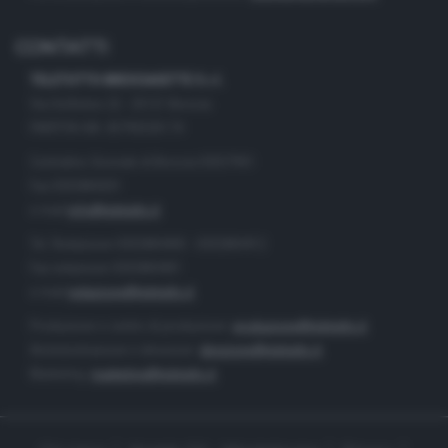
CONTATTI
TELETUTTO BRESCIASETTE S.r.l.
Via Solferino 22 - 25121 Brescia
PARTITA IVA: 00790530174
Centralino Giornale di Brescia 03037901
Fax 0302884201
e-mail
info@teletutto.it
Tel. Redazione 0302884400 - 0302884412
Fax redazione 0302884401
e-mail
redazione@teletutto.it
Produzione e centro di produzione:
produzione@teletutto.it
Amministrazione e direzione:
direzione@teletutto.it
Marketing:
marketing@teletutto.it