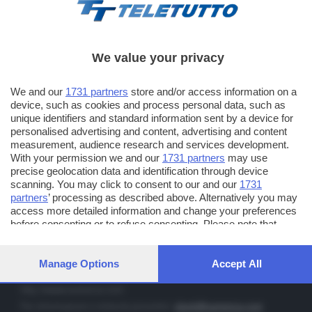
We value your privacy
TT TELETUTTO
We and our
1731 partners
store and/or access information on a
Numerazione automatica sul telecomando
16
device, such as cookies and process personal data, such as
unique identifiers and standard information sent by a device for
TT2 TELETUTTO e TT24 TELETUTTO
personalised advertising and content, advertising and content
Sul canale 16, premere il tasto rosso o il tasto FRECCIA SU sul
measurement, audience research and services development.
telecomando di smart tv dotate di Hbb TV connesse a internet
With your permission we and our
1731 partners
may use
precise geolocation data and identification through device
scanning. You may click to consent to our and our
1731
PUBBLICITÀ IN BRESCIA E PROVINCIA
partners
’ processing as described above. Alternatively you may
access more detailed information and change your preferences
NUMERICA - divisione commerciale di Editoriale Bresciana SpA
before consenting or to refuse consenting. Please note that
via Solferino, 22 - 25122 Brescia
some processing of your personal data may not require your
Tel. +39.030.37401 - Fax +39.030.3772300
consent, but you have a right to object to such processing. Your
preferences will apply to this website only. You can change your
Manage Options
Accept All
Orario nei giorni feriali: 9.00 - 12.30; 14.30 - 19.00
preferences or withdraw your consent at any time by returning
to this site and clicking the
privacy policy
button at the bottom of
http://www.numerica.com
the webpage.
Per informazioni e richiesta preventivi:
clienti@numerica.com