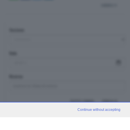
indietro
Sezione
Data
Ricerca
TUTTI I VIDEO
CERCA
Continue without accepting