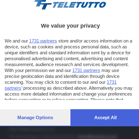
We value your privacy
TT TELETUTTO
We and our
1731 partners
store and/or access information on a
Numerazione automatica sul telecomando
16
device, such as cookies and process personal data, such as
unique identifiers and standard information sent by a device for
TT2 TELETUTTO e TT24 TELETUTTO
personalised advertising and content, advertising and content
Sul canale 16, premere il tasto rosso o il tasto FRECCIA SU sul
measurement, audience research and services development.
telecomando di smart tv dotate di Hbb TV connesse a internet
With your permission we and our
1731 partners
may use
precise geolocation data and identification through device
scanning. You may click to consent to our and our
1731
PUBBLICITÀ IN BRESCIA E PROVINCIA
partners
’ processing as described above. Alternatively you may
access more detailed information and change your preferences
NUMERICA - divisione commerciale di Editoriale Bresciana SpA
before consenting or to refuse consenting. Please note that
via Solferino, 22 - 25122 Brescia
some processing of your personal data may not require your
Tel. +39.030.37401 - Fax +39.030.3772300
consent, but you have a right to object to such processing. Your
preferences will apply to this website only. You can change your
Manage Options
Accept All
Orario nei giorni feriali: 9.00 - 12.30; 14.30 - 19.00
preferences or withdraw your consent at any time by returning
to this site and clicking the
privacy policy
button at the bottom of
http://www.numerica.com
the webpage.
Per informazioni e richiesta preventivi:
clienti@numerica.com