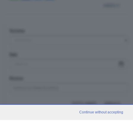
indietro
Sezione
Data
Ricerca
TUTTI I VIDEO
CERCA
Continue without accepting