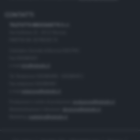
CONTATTI
TELETUTTO BRESCIASETTE S.r.l.
Via Solferino 22 - 25121 Brescia
PARTITA IVA: 00790530174
Centralino Giornale di Brescia 03037901
Fax 0302884201
e-mail
info@teletutto.it
Tel. Redazione 0302884400 - 0302884412
Fax redazione 0302884401
e-mail
redazione@teletutto.it
Produzione e centro di produzione:
produzione@teletutto.it
Amministrazione e direzione:
direzione@teletutto.it
Marketing:
marketing@teletutto.it