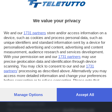
We value your privacy
TT TELETUTTO
We and our
1731 partners
store and/or access information on a
Numerazione automatica sul telecomando
16
device, such as cookies and process personal data, such as
unique identifiers and standard information sent by a device for
TT2 TELETUTTO e TT24 TELETUTTO
personalised advertising and content, advertising and content
Sul canale 16, premere il tasto rosso o il tasto FRECCIA SU sul
measurement, audience research and services development.
telecomando di smart tv dotate di Hbb TV connesse a internet
With your permission we and our
1731 partners
may use
precise geolocation data and identification through device
scanning. You may click to consent to our and our
1731
PUBBLICITÀ IN BRESCIA E PROVINCIA
partners
’ processing as described above. Alternatively you may
access more detailed information and change your preferences
NUMERICA - divisione commerciale di Editoriale Bresciana SpA
before consenting or to refuse consenting. Please note that
via Solferino, 22 - 25122 Brescia
some processing of your personal data may not require your
Tel. +39.030.37401 - Fax +39.030.3772300
consent, but you have a right to object to such processing. Your
preferences will apply to this website only. You can change your
Manage Options
Accept All
Orario nei giorni feriali: 9.00 - 12.30; 14.30 - 19.00
preferences or withdraw your consent at any time by returning
to this site and clicking the
privacy policy
button at the bottom of
http://www.numerica.com
the webpage.
Per informazioni e richiesta preventivi:
clienti@numerica.com