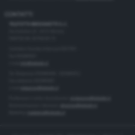
CONTATTI
TELETUTTO BRESCIASETTE S.r.l.
Via Solferino 22 - 25121 Brescia
PARTITA IVA: 00790530174
Centralino Giornale di Brescia 03037901
Fax 0302884201
e-mail
info@teletutto.it
Tel. Redazione 0302884400 - 0302884412
Fax redazione 0302884401
e-mail
redazione@teletutto.it
Produzione e centro di produzione:
produzione@teletutto.it
Amministrazione e direzione:
direzione@teletutto.it
Marketing:
marketing@teletutto.it