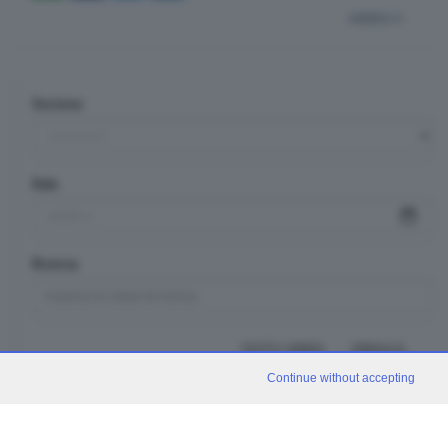
indietro
Sezione
Data
Ricerca
TUTTI I VIDEO
CERCA
Continue without accepting