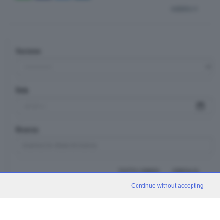
indietro
Sezione
Data
Ricerca
TUTTI I VIDEO
CERCA
Continue without accepting