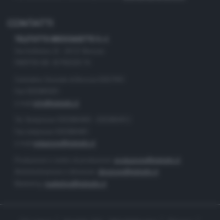
CONTATTI
TELETUTTO BRESCIASETTE S.r.l.
Via Solferino 22 - 25121 Brescia
PARTITA IVA: 00790530174
Centralino Giornale di Brescia 03037901
Fax 0302884201
e-mail
info@teletutto.it
Tel. Redazione 0302884400 - 0302884412
Fax redazione 0302884401
e-mail
redazione@teletutto.it
Produzione e centro di produzione:
produzione@teletutto.it
Amministrazione e direzione:
direzione@teletutto.it
Marketing:
marketing@teletutto.it