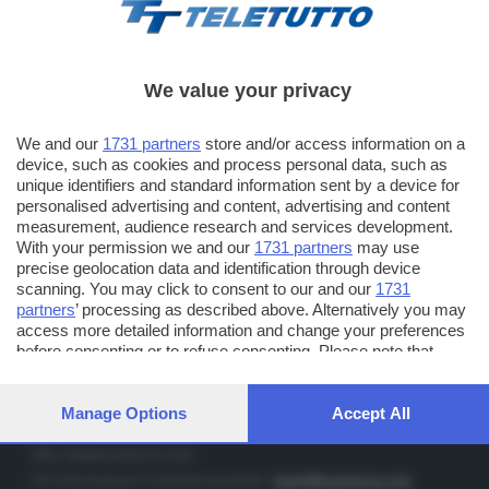
We value your privacy
TT TELETUTTO
We and our
1731 partners
store and/or access information on a
Numerazione automatica sul telecomando
16
device, such as cookies and process personal data, such as
unique identifiers and standard information sent by a device for
TT2 TELETUTTO e TT24 TELETUTTO
personalised advertising and content, advertising and content
Sul canale 16, premere il tasto rosso o il tasto FRECCIA SU sul
measurement, audience research and services development.
telecomando di smart tv dotate di Hbb TV connesse a internet
With your permission we and our
1731 partners
may use
precise geolocation data and identification through device
scanning. You may click to consent to our and our
1731
PUBBLICITÀ IN BRESCIA E PROVINCIA
partners
’ processing as described above. Alternatively you may
access more detailed information and change your preferences
NUMERICA - divisione commerciale di Editoriale Bresciana SpA
before consenting or to refuse consenting. Please note that
via Solferino, 22 - 25122 Brescia
some processing of your personal data may not require your
Tel. +39.030.37401 - Fax +39.030.3772300
consent, but you have a right to object to such processing. Your
preferences will apply to this website only. You can change your
Manage Options
Accept All
Orario nei giorni feriali: 9.00 - 12.30; 14.30 - 19.00
preferences or withdraw your consent at any time by returning
to this site and clicking the
privacy policy
button at the bottom of
http://www.numerica.com
the webpage.
Per informazioni e richiesta preventivi:
clienti@numerica.com