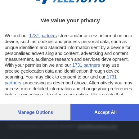
We value your privacy
TT TELETUTTO
Numerazione automatica sul telecomando
16
We and our
1731 partners
store and/or access information on a
device, such as cookies and process personal data, such as
TT2 TELETUTTO e TT24 TELETUTTO
unique identifiers and standard information sent by a device for
Sul canale 16, premere il tasto rosso o il tasto FRECCIA SU sul
personalised advertising and content, advertising and content
telecomando di smart tv dotate di Hbb TV connesse a internet
measurement, audience research and services development.
With your permission we and our
1731 partners
may use
precise geolocation data and identification through device
PUBBLICITÀ IN BRESCIA E PROVINCIA
scanning. You may click to consent to our and our
1731
partners
’ processing as described above. Alternatively you may
NUMERICA - divisione commerciale di Editoriale Bresciana SpA
access more detailed information and change your preferences
via Solferino, 22 - 25122 Brescia
before consenting or to refuse consenting. Please note that
some processing of your personal data may not require your
Tel. +39.030.37401 - Fax +39.030.3772300
consent, but you have a right to object to such processing. Your
Orario nei giorni feriali: 9.00 - 12.30; 14.30 - 19.00
preferences will apply to this website only. You can change your
Manage Options
Accept All
preferences or withdraw your consent at any time by returning
http://www.numerica.com
to this site and clicking the
privacy policy
button at the bottom of
Per informazioni e richiesta preventivi:
clienti@numerica.com
the webpage.