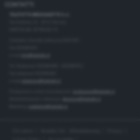
CONTATTI
TELETUTTO BRESCIASETTE S.r.l.
Via Solferino 22 - 25121 Brescia
PARTITA IVA: 00790530174
Centralino Giornale di Brescia 03037901
Fax 0302884201
e-mail
info@teletutto.it
Tel. Redazione 0302884400 - 0302884412
Fax redazione 0302884401
e-mail
redazione@teletutto.it
Produzione e centro di produzione:
produzione@teletutto.it
Amministrazione e direzione:
direzione@teletutto.it
Marketing:
marketing@teletutto.it
Chi siamo
Modello 231 - Whistleblowing
Privacy
Cookie Policy
Accessibilità