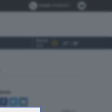
Contatti:
0302884412
Brescia
27° / 38°
OGGI
T
NDIVIDI
indietro