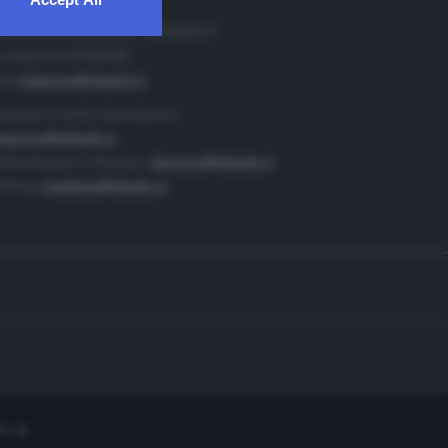
. Redazione 0302884400 - 0302884412
 redazione 0302884401
ail
redazione@teletutto.it
duzione e centro di produzione:
duzione@teletutto.it
inistrazione e direzione:
direzione@teletutto.it
keting:
marketing@teletutto.it
te