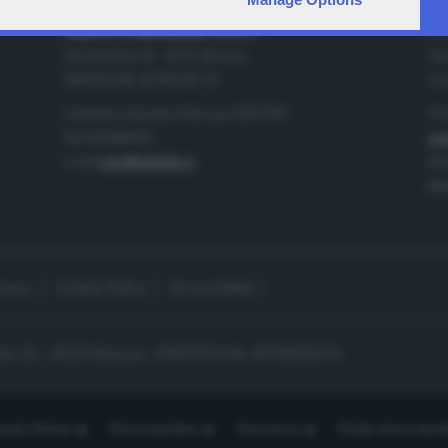
IA
CONTATTI
TELETUTTO BRESCIASETTE S.r.l.
Tel
Via Solferino 22 - 25121 Brescia
Fax
PARTITA IVA: 00790530174
e-m
Centralino Giornale di Brescia 03037901
Pro
Fax 0302884201
pro
e-mail
info@teletutto.it
Amm
Mar
ivacy
Cookie Policy
Accessibilità
no 22 - 25121 Brescia - PARTITA IVA: 00790530174
opiù Motori
Bresciaonline
Numerica
Radio bresciaset