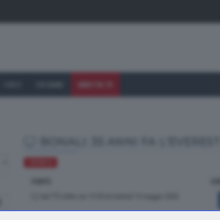
I VOLTI
CHI SIAMO
DIRETTA TV
BONALI: 35 ANNI FA L'EVERES
CRONACA
FONTE
CO
dal TTG delle ore 19.30 di martedì 19 maggio 2026