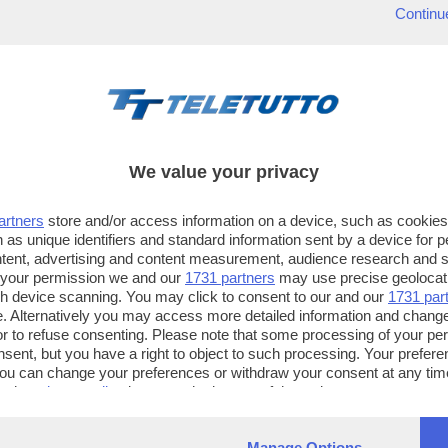
Continu
We value your privacy
artners
store and/or access information on a device, such as cookie
 as unique identifiers and standard information sent by a device for 
ntent, advertising and content measurement, audience research and 
 your permission we and our
1731 partners
may use precise geolocat
ugh device scanning. You may click to consent to our and our
1731 par
. Alternatively you may access more detailed information and chang
or to refuse consenting. Please note that some processing of your p
TT TELETUTTO
TT2 TELETUTTO e TT24 TELETUT
nsent, but you have a right to object to such processing. Your preferen
Numerazione automatica
Sul canale 16, premere il tasto ros
You can change your preferences or withdraw your consent at any time
ng the
privacy policy
button at the bottom of the webpage.
sul telecomando
16
dotate di Hbb TV connesse a intern
Manage Options