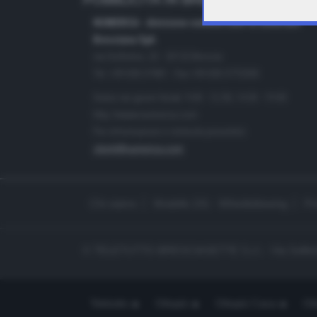
PUBBLICITÀ IN BRESCIA E PROVINC
NUMERICA - divisione commerciale di Editoriale
Bresciana SpA
via Solferino, 22 - 25122 Brescia
Tel. +39.030.37401 - Fax +39.030.3772300
Orario nei giorni feriali: 9.00 - 12.30; 14.30 - 19.00
http://www.numerica.com
Per informazioni e richiesta preventivi:
clienti@numerica.com
Chi siamo
Modello 231 - Whistleblowing
Pr
© TELETUTTO BRESCIASETTE S.r.l. - Via Solferi
Teletutto
Ottopiù
Ottopiù Casa
Ott