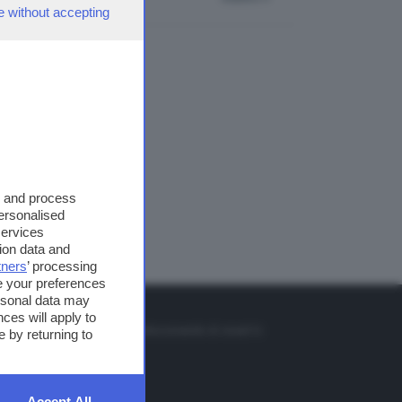
e without accepting
s and process
personalised
services
ion data and
tners
’ processing
e your preferences
ersonal data may
TO
ces will apply to
so o il tasto FRECCIA SU sul telecomando di smart tv
 by returning to
et
Accept All