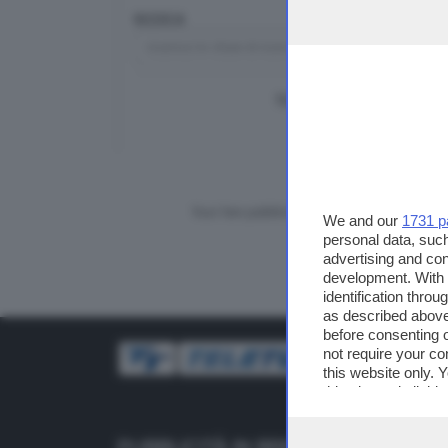
RICERCA
TUTTI I VIDEO
CERCA
Vuoi fare pubblicità su questo sito?
We and our
1731 p
personal data, such
advertising and co
development. With
identification thro
as described above
before consenting 
not require your co
this website only. 
this site and clicki