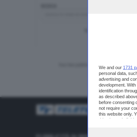
RICERCA
TUTTI I VIDEO
CERCA
Vuoi fare pubblicità su questo sito?
We and our
1731 p
personal data, such
advertising and co
development. With
identification thro
as described above
before consenting 
not require your co
this website only. 
this site and clicki