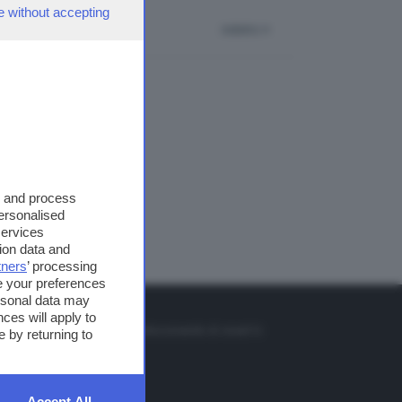
e without accepting
indietro
s and process
personalised
services
ion data and
tners
’ processing
e your preferences
ersonal data may
TO
ces will apply to
so o il tasto FRECCIA SU sul telecomando di smart tv
 by returning to
et
Accept All