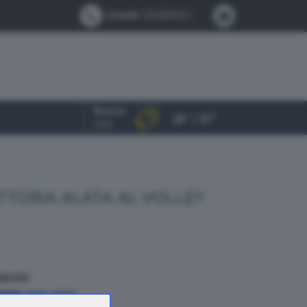
Contatti:
0302884412
Brescia
24° / 37°
OGGI
TTORIA ALATA AL VOLLEY
NDIVIDI