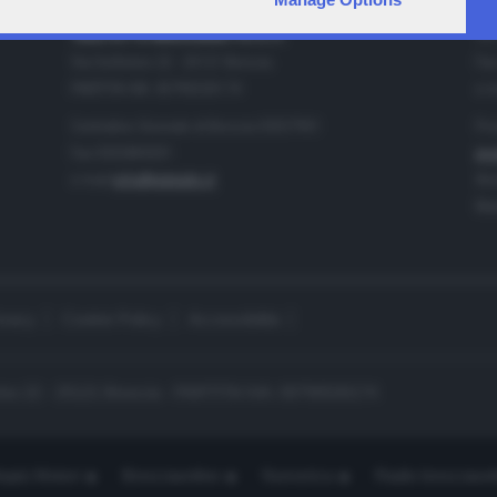
IA
CONTATTI
TELETUTTO BRESCIASETTE S.r.l.
Tel
Via Solferino 22 - 25121 Brescia
Fax
PARTITA IVA: 00790530174
e-m
Centralino Giornale di Brescia 03037901
Pro
Fax 0302884201
pro
e-mail
info@teletutto.it
Amm
Mar
ivacy
Cookie Policy
Accessibilità
no 22 - 25121 Brescia - PARTITA IVA: 00790530174
opiù Motori
Bresciaonline
Numerica
Radio bresciaset