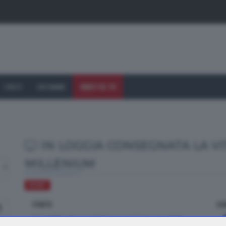
I VOLTI
CHI SIAMO
DIRETTA TV
IN LOGGIA CONSEGNATA LA VI
MILLENIUM
SPORT
FONTE
CO
dal TTG delle ore 12.30 di giovedì 14 maggio 2026