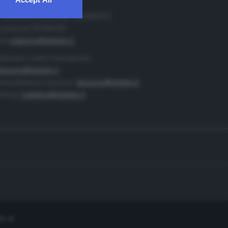
. Redazione 0302884400 - 0302884412
 redazione 0302884401
ail
redazione@teletutto.it
duzione e centro di produzione:
duzione@teletutto.it
inistrazione e direzione:
direzione@teletutto.it
keting:
marketing@teletutto.it
te