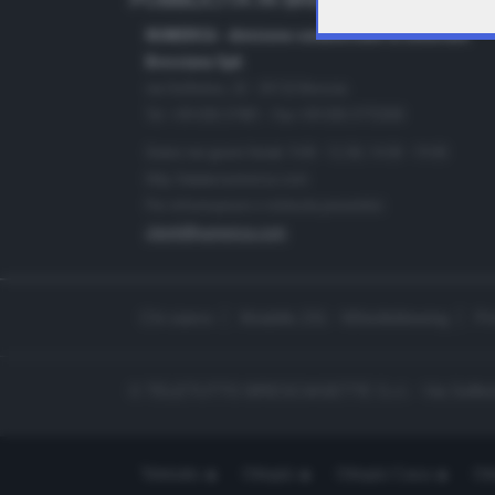
PUBBLICITÀ IN BRESCIA E PROVINC
NUMERICA - divisione commerciale di Editoriale
Bresciana SpA
via Solferino, 22 - 25122 Brescia
Tel. +39.030.37401 - Fax +39.030.3772300
Orario nei giorni feriali: 9.00 - 12.30; 14.30 - 19.00
http://www.numerica.com
Per informazioni e richiesta preventivi:
clienti@numerica.com
Chi siamo
Modello 231 - Whistleblowing
Pr
© TELETUTTO BRESCIASETTE S.r.l. - Via Solferi
Teletutto
Ottopiù
Ottopiù Casa
Ott