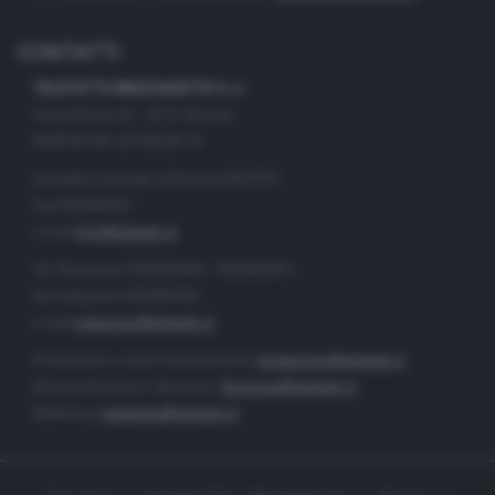
CONTATTI
TELETUTTO BRESCIASETTE S.r.l.
Via Solferino 22 - 25121 Brescia
PARTITA IVA: 00790530174
Centralino Giornale di Brescia 03037901
Fax 0302884201
e-mail
info@teletutto.it
Tel. Redazione 0302884400 - 0302884412
Fax redazione 0302884401
e-mail
redazione@teletutto.it
Produzione e centro di produzione:
produzione@teletutto.it
Amministrazione e direzione:
direzione@teletutto.it
Marketing:
marketing@teletutto.it