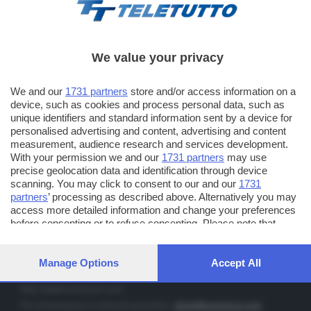
We value your privacy
TT TELETUTTO
We and our
1731 partners
store and/or access information on a
Numerazione automatica sul telecomando
16
device, such as cookies and process personal data, such as
unique identifiers and standard information sent by a device for
TT2 TELETUTTO e TT24 TELETUTTO
personalised advertising and content, advertising and content
Sul canale 16, premere il tasto rosso o il tasto FRECCIA SU sul
measurement, audience research and services development.
telecomando di smart tv dotate di Hbb TV connesse a internet
With your permission we and our
1731 partners
may use
precise geolocation data and identification through device
scanning. You may click to consent to our and our
1731
PUBBLICITÀ IN BRESCIA E PROVINCIA
partners
’ processing as described above. Alternatively you may
access more detailed information and change your preferences
NUMERICA - divisione commerciale di Editoriale Bresciana SpA
before consenting or to refuse consenting. Please note that
via Solferino, 22 - 25122 Brescia
some processing of your personal data may not require your
Tel. +39.030.37401 - Fax +39.030.3772300
consent, but you have a right to object to such processing. Your
preferences will apply to this website only. You can change your
Manage Options
Accept All
Orario nei giorni feriali: 9.00 - 12.30; 14.30 - 19.00
preferences or withdraw your consent at any time by returning
to this site and clicking the
privacy policy
button at the bottom of
http://www.numerica.com
the webpage.
Per informazioni e richiesta preventivi:
clienti@numerica.com