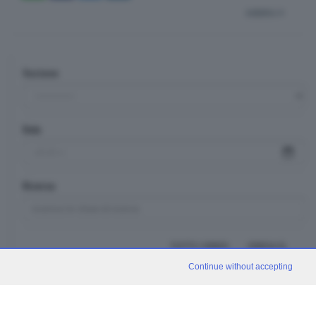
indietro
Sezione
Data
Ricerca
TUTTI I VIDEO
CERCA
Continue without accepting