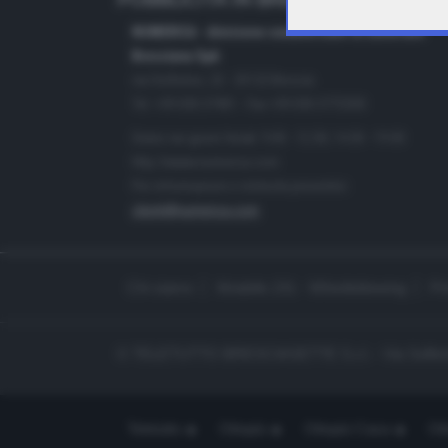
PUBBLICITÀ IN BRESCIA E PROVINC
NUMERICA - divisione commerciale di Editoriale
Bresciana SpA
via Solferino, 22 - 25122 Brescia
Tel. +39.030.37401 - Fax +39.030.3772300
Orario nei giorni feriali: 9.00 - 12.30; 14.30 - 19.00
http://www.numerica.com
Per informazioni e richiesta preventivi:
clienti@numerica.com
Chi siamo
Modello 231 - Whistleblowing
Pr
© TELETUTTO BRESCIASETTE S.r.l. - Via Solferi
Teletutto
Ottopiù
Ottopiù Casa
Ott