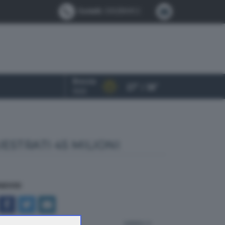
Contatti:
0302884412
Brescia
27° / 38°
OGGI
ESTRATI 45 MILIONI
NDIVIDI
indietro