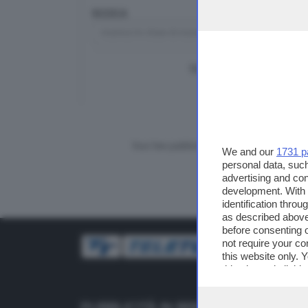
RICERCA
TUTTI I VIDEO
CERCA
Vuoi fare pubblicità su questo sito?
We and our
1731 p
personal data, such
advertising and co
development. With
identification thro
as described above
before consenting 
not require your co
this website only. 
this site and clicki