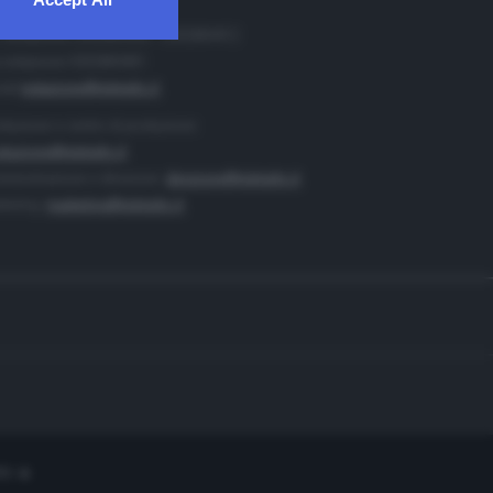
. Redazione 0302884400 - 0302884412
 redazione 0302884401
ail
redazione@teletutto.it
duzione e centro di produzione:
duzione@teletutto.it
inistrazione e direzione:
direzione@teletutto.it
keting:
marketing@teletutto.it
te