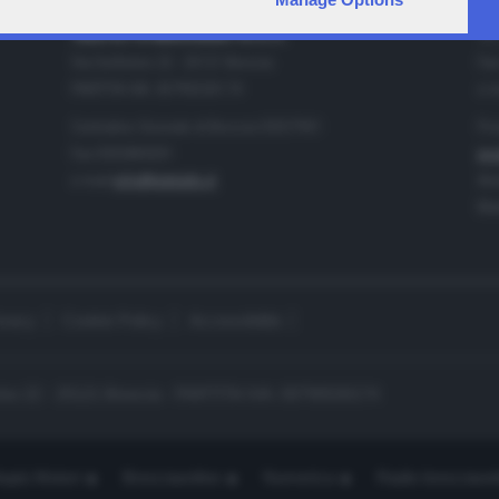
IA
CONTATTI
TELETUTTO BRESCIASETTE S.r.l.
Tel
Via Solferino 22 - 25121 Brescia
Fax
PARTITA IVA: 00790530174
e-m
Centralino Giornale di Brescia 03037901
Pro
Fax 0302884201
pro
e-mail
info@teletutto.it
Amm
Mar
ivacy
Cookie Policy
Accessibilità
no 22 - 25121 Brescia - PARTITA IVA: 00790530174
opiù Motori
Bresciaonline
Numerica
Radio bresciaset