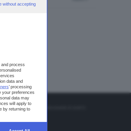
e without accepting
s and process
personalised
services
ion data and
tners
’ processing
e your preferences
ersonal data may
TO
ces will apply to
so o il tasto FRECCIA SU sul telecomando di smart tv
 by returning to
et
Accept All