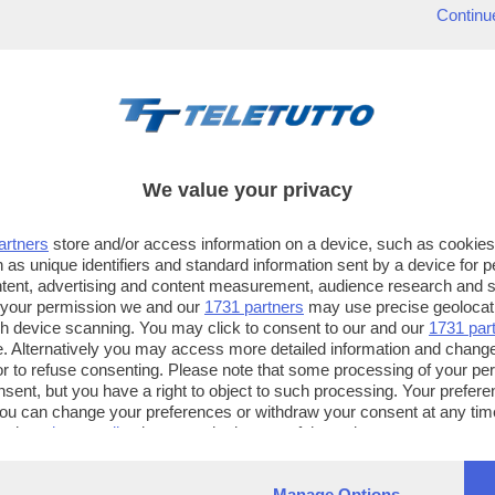
Continu
We value your privacy
artners
store and/or access information on a device, such as cookie
 as unique identifiers and standard information sent by a device for 
ntent, advertising and content measurement, audience research and 
 your permission we and our
1731 partners
may use precise geolocat
ugh device scanning. You may click to consent to our and our
1731 par
. Alternatively you may access more detailed information and chang
or to refuse consenting. Please note that some processing of your p
TT TELETUTTO
TT2 TELETUTTO e TT24 TELETUT
nsent, but you have a right to object to such processing. Your preferen
Numerazione automatica
Sul canale 16, premere il tasto ros
You can change your preferences or withdraw your consent at any time
ng the
privacy policy
button at the bottom of the webpage.
sul telecomando
16
dotate di Hbb TV connesse a intern
Manage Options