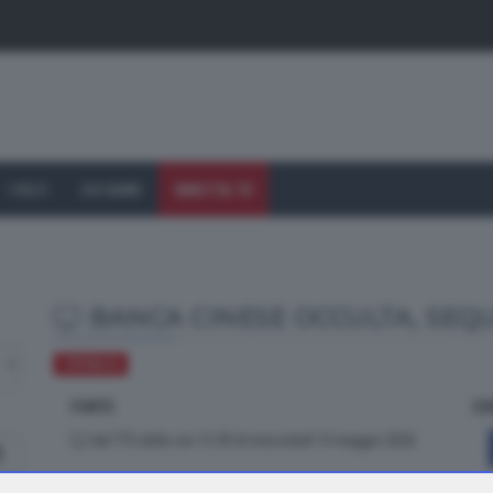
I VOLTI
CHI SIAMO
DIRETTA TV
BANCA CINESE OCCULTA, SEQU
CRONACA
FONTE
CO
dal TTG delle ore 12.30 di mercoledì 13 maggio 2026