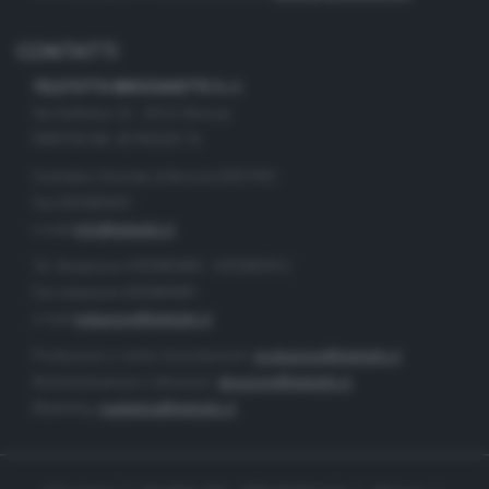
CONTATTI
TELETUTTO BRESCIASETTE S.r.l.
Via Solferino 22 - 25121 Brescia
PARTITA IVA: 00790530174
Centralino Giornale di Brescia 03037901
Fax 0302884201
e-mail
info@teletutto.it
Tel. Redazione 0302884400 - 0302884412
Fax redazione 0302884401
e-mail
redazione@teletutto.it
Produzione e centro di produzione:
produzione@teletutto.it
Amministrazione e direzione:
direzione@teletutto.it
Marketing:
marketing@teletutto.it