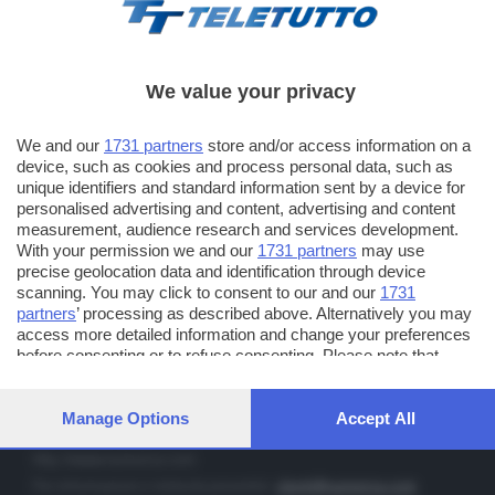
We value your privacy
TT TELETUTTO
We and our
1731 partners
store and/or access information on a
Numerazione automatica sul telecomando
16
device, such as cookies and process personal data, such as
unique identifiers and standard information sent by a device for
TT2 TELETUTTO e TT24 TELETUTTO
personalised advertising and content, advertising and content
Sul canale 16, premere il tasto rosso o il tasto FRECCIA SU sul
measurement, audience research and services development.
telecomando di smart tv dotate di Hbb TV connesse a internet
With your permission we and our
1731 partners
may use
precise geolocation data and identification through device
scanning. You may click to consent to our and our
1731
PUBBLICITÀ IN BRESCIA E PROVINCIA
partners
’ processing as described above. Alternatively you may
access more detailed information and change your preferences
NUMERICA - divisione commerciale di Editoriale Bresciana SpA
before consenting or to refuse consenting. Please note that
via Solferino, 22 - 25122 Brescia
some processing of your personal data may not require your
Tel. +39.030.37401 - Fax +39.030.3772300
consent, but you have a right to object to such processing. Your
preferences will apply to this website only. You can change your
Manage Options
Accept All
Orario nei giorni feriali: 9.00 - 12.30; 14.30 - 19.00
preferences or withdraw your consent at any time by returning
to this site and clicking the
privacy policy
button at the bottom of
http://www.numerica.com
the webpage.
Per informazioni e richiesta preventivi:
clienti@numerica.com