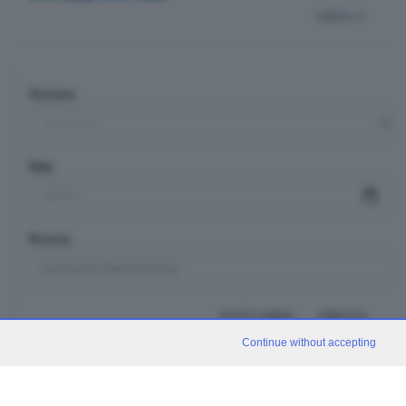
indietro
Sezione
Data
Ricerca
TUTTI I VIDEO
CERCA
Continue without accepting