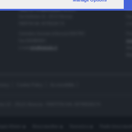
IA
CONTATTI
TELETUTTO BRESCIASETTE S.r.l.
Tel
Via Solferino 22 - 25121 Brescia
Fax
PARTITA IVA: 00790530174
e-m
Centralino Giornale di Brescia 03037901
Pro
Fax 0302884201
pro
e-mail
info@teletutto.it
Amm
Mar
ivacy
Cookie Policy
Accessibilità
no 22 - 25121 Brescia - PARTITA IVA: 00790530174
opiù Motori
Bresciaonline
Numerica
Radio bresciaset