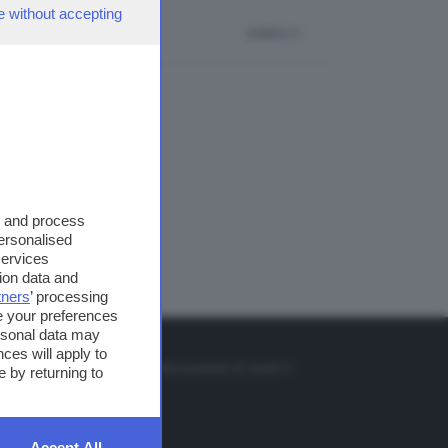
e without accepting
indietro
s and process
personalised
services
ion data and
tners
’ processing
e your preferences
ersonal data may
TO
ces will apply to
so o il tasto FRECCIA SU sul telecomando di smart tv
 by returning to
et
Accept All