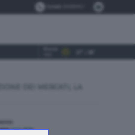
Contatti:
0302884412
Brescia
27° / 38°
OGGI
IONE DEI MERCATI, LA
NDIVIDI