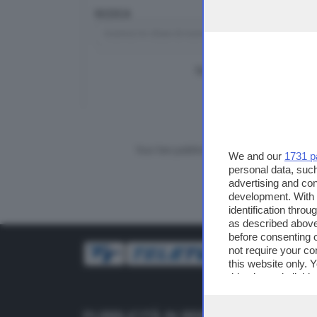
RICERCA
TUTTI I VIDEO
CERCA
Vuoi fare pubblicità su questo sito?
We and our
1731 p
personal data, such
advertising and co
development. With
identification thro
as described above
before consenting 
not require your co
this website only. 
this site and clicki