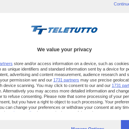
Continu
We value your privacy
artners
store and/or access information on a device, such as cookie
 as unique identifiers and standard information sent by a device for 
ntent, advertising and content measurement, audience research and 
 your permission we and our
1731 partners
may use precise geolocat
ugh device scanning. You may click to consent to our and our
1731 par
. Alternatively you may access more detailed information and chang
or to refuse consenting. Please note that some processing of your p
TT TELETUTTO
TT2 TELETUTTO e TT24 TELETUT
nsent, but you have a right to object to such processing. Your preferen
Numerazione automatica
Sul canale 16, premere il tasto ros
You can change your preferences or withdraw your consent at any time
ng the
privacy policy
button at the bottom of the webpage.
sul telecomando
16
dotate di Hbb TV connesse a intern
Manage Options