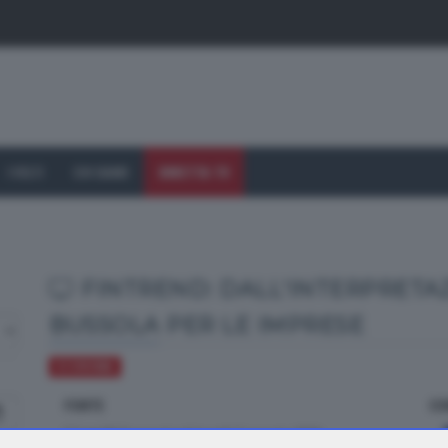
I VOLTI
CHI SIAMO
DIRETTA TV
FINTREND: DALL'INTERPRETAZ
BUSSOLA PER LE IMPRESE
ECONOMIA
FONTE
CO
dal TG Economia di lunedì 11 maggio 2026