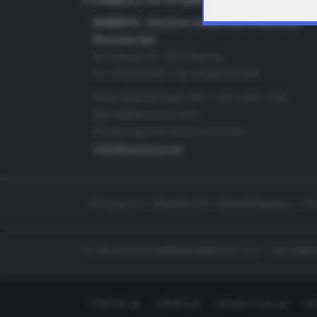
PUBBLICITÀ IN BRESCIA E PROVINC
NUMERICA - divisione commerciale di Editoriale
Bresciana SpA
via Solferino, 22 - 25122 Brescia
Tel. +39.030.37401 - Fax +39.030.3772300
Orario nei giorni feriali: 9.00 - 12.30; 14.30 - 19.00
http://www.numerica.com
Per informazioni e richiesta preventivi:
clienti@numerica.com
Chi siamo
Modello 231 - Whistleblowing
Pr
© TELETUTTO BRESCIASETTE S.r.l. - Via Solferi
Teletutto
Ottopiù
Ottopiù Casa
Ott