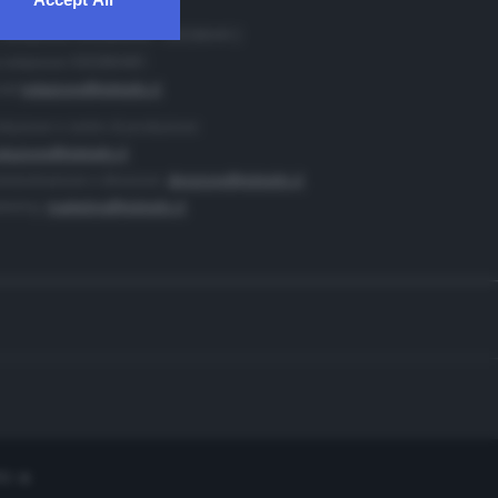
. Redazione 0302884400 - 0302884412
 redazione 0302884401
ail
redazione@teletutto.it
duzione e centro di produzione:
duzione@teletutto.it
inistrazione e direzione:
direzione@teletutto.it
keting:
marketing@teletutto.it
te