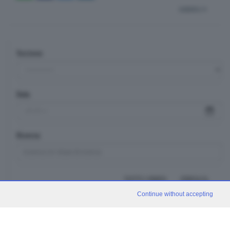
indietro
Sezione
Data
Ricerca
TUTTI I VIDEO
CERCA
Continue without accepting