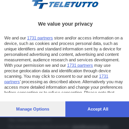
We value your privacy
TT TELETUTTO
We and our
1731 partners
store and/or access information on a
Numerazione automatica sul telecomando
16
device, such as cookies and process personal data, such as
unique identifiers and standard information sent by a device for
TT2 TELETUTTO e TT24 TELETUTTO
personalised advertising and content, advertising and content
Sul canale 16, premere il tasto rosso o il tasto FRECCIA SU sul
measurement, audience research and services development.
telecomando di smart tv dotate di Hbb TV connesse a internet
With your permission we and our
1731 partners
may use
precise geolocation data and identification through device
scanning. You may click to consent to our and our
1731
PUBBLICITÀ IN BRESCIA E PROVINCIA
partners
’ processing as described above. Alternatively you may
access more detailed information and change your preferences
NUMERICA - divisione commerciale di Editoriale Bresciana SpA
before consenting or to refuse consenting. Please note that
via Solferino, 22 - 25122 Brescia
some processing of your personal data may not require your
Tel. +39.030.37401 - Fax +39.030.3772300
consent, but you have a right to object to such processing. Your
preferences will apply to this website only. You can change your
Manage Options
Accept All
Orario nei giorni feriali: 9.00 - 12.30; 14.30 - 19.00
preferences or withdraw your consent at any time by returning
to this site and clicking the
privacy policy
button at the bottom of
http://www.numerica.com
the webpage.
Per informazioni e richiesta preventivi:
clienti@numerica.com