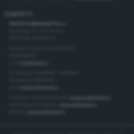
CONTATTI
TELETUTTO BRESCIASETTE S.r.l.
Via Solferino 22 - 25121 Brescia
PARTITA IVA: 00790530174
Centralino Giornale di Brescia 03037901
Fax 0302884201
e-mail
info@teletutto.it
Tel. Redazione 0302884400 - 0302884412
Fax redazione 0302884401
e-mail
redazione@teletutto.it
Produzione e centro di produzione:
produzione@teletutto.it
Amministrazione e direzione:
direzione@teletutto.it
Marketing:
marketing@teletutto.it