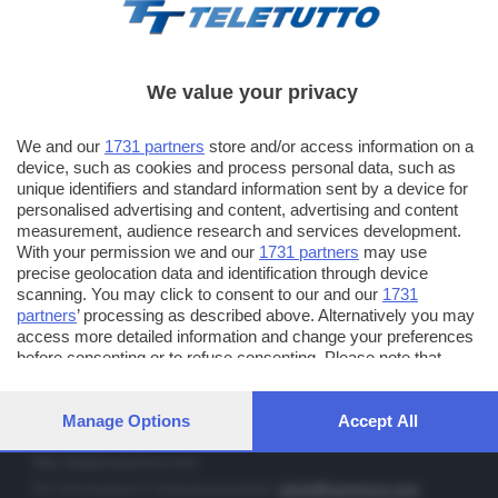
We value your privacy
TT TELETUTTO
We and our
1731 partners
store and/or access information on a
Numerazione automatica sul telecomando
16
device, such as cookies and process personal data, such as
unique identifiers and standard information sent by a device for
TT2 TELETUTTO e TT24 TELETUTTO
personalised advertising and content, advertising and content
Sul canale 16, premere il tasto rosso o il tasto FRECCIA SU sul
measurement, audience research and services development.
telecomando di smart tv dotate di Hbb TV connesse a internet
With your permission we and our
1731 partners
may use
precise geolocation data and identification through device
scanning. You may click to consent to our and our
1731
PUBBLICITÀ IN BRESCIA E PROVINCIA
partners
’ processing as described above. Alternatively you may
access more detailed information and change your preferences
NUMERICA - divisione commerciale di Editoriale Bresciana SpA
before consenting or to refuse consenting. Please note that
via Solferino, 22 - 25122 Brescia
some processing of your personal data may not require your
Tel. +39.030.37401 - Fax +39.030.3772300
consent, but you have a right to object to such processing. Your
preferences will apply to this website only. You can change your
Manage Options
Accept All
Orario nei giorni feriali: 9.00 - 12.30; 14.30 - 19.00
preferences or withdraw your consent at any time by returning
to this site and clicking the
privacy policy
button at the bottom of
http://www.numerica.com
the webpage.
Per informazioni e richiesta preventivi:
clienti@numerica.com