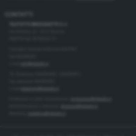
CONTATTI
TELETUTTO BRESCIASETTE S.r.l.
Via Solferino 22 - 25121 Brescia
PARTITA IVA: 00790530174
Centralino Giornale di Brescia 03037901
Fax 0302884201
e-mail
info@teletutto.it
Tel. Redazione 0302884400 - 0302884412
Fax redazione 0302884401
e-mail
redazione@teletutto.it
Produzione e centro di produzione:
produzione@teletutto.it
Amministrazione e direzione:
direzione@teletutto.it
Marketing:
marketing@teletutto.it