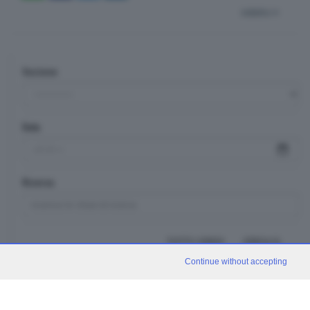
indietro
Sezione
Data
Ricerca
TUTTI I VIDEO
CERCA
Continue without accepting