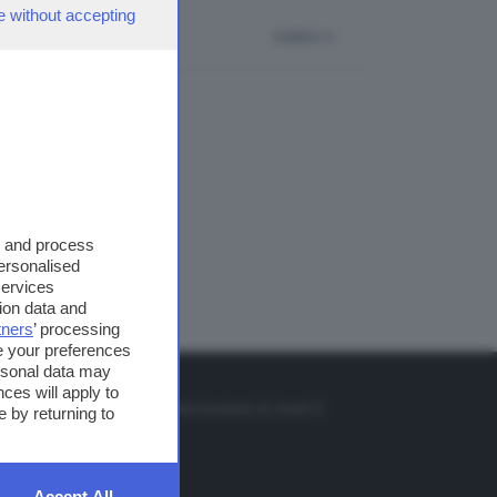
e without accepting
indietro
s and process
personalised
services
ion data and
tners
’ processing
e your preferences
ersonal data may
TO
ces will apply to
so o il tasto FRECCIA SU sul telecomando di smart tv
 by returning to
et
Accept All