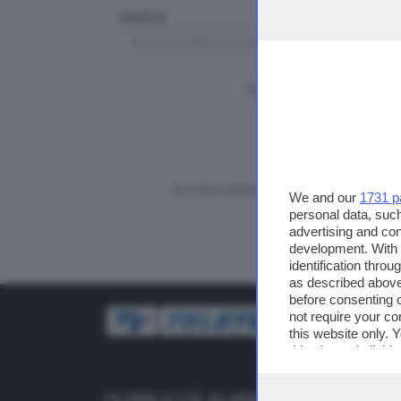
RICERCA
TUTTI I VIDEO
CERCA
Vuoi fare pubblicità su questo sito?
We and our
1731 p
personal data, such
advertising and co
development. With
identification thro
as described above
before consenting 
not require your co
this website only. 
this site and clicki