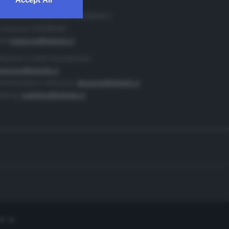
. Redazione 0302884400 - 0302884412
 redazione 0302884401
ail
redazione@teletutto.it
duzione e centro di produzione:
duzione@teletutto.it
inistrazione e direzione:
direzione@teletutto.it
keting:
marketing@teletutto.it
te