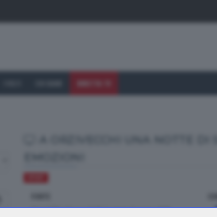
I VOLTI
CHI SIAMO
DIRETTA TV
A ORZIVECCHI UNA NOTTE DI 
EMOZIONI
SPORT
FONTE
CO
dal TTG delle ore 19.30 di sabato 9 maggio 2026