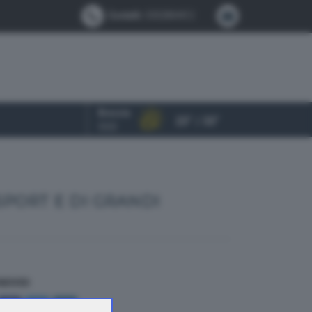
Contatti:
0302884412
Brescia
23° / 33°
OGGI
SPORT E DI GRANDI
NDIVIDI