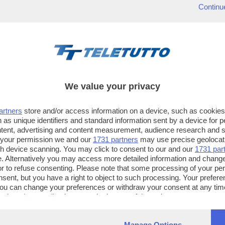
Continu
We value your privacy
artners
store and/or access information on a device, such as cookie
 as unique identifiers and standard information sent by a device for 
ntent, advertising and content measurement, audience research and 
 your permission we and our
1731 partners
may use precise geolocat
ugh device scanning. You may click to consent to our and our
1731 par
. Alternatively you may access more detailed information and chang
or to refuse consenting. Please note that some processing of your p
TT TELETUTTO
TT2 TELETUTTO e TT24 TELETUT
nsent, but you have a right to object to such processing. Your preferen
Numerazione automatica
Sul canale 16, premere il tasto ros
You can change your preferences or withdraw your consent at any time
ng the
privacy policy
button at the bottom of the webpage.
sul telecomando
16
dotate di Hbb TV connesse a intern
Manage Options