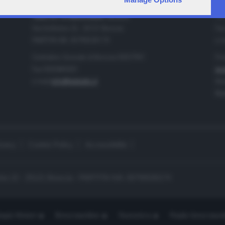
IA
CONTATTI
TELETUTTO BRESCIASETTE S.r.l.
Tel
Via Solferino 22 - 25121 Brescia
Fax
PARTITA IVA: 00790530174
e-m
Centralino Giornale di Brescia 03037901
Pro
Fax 0302884201
pro
e-mail
info@teletutto.it
Amm
Mar
ivacy
Cookie Policy
Accessibilità
no 22 - 25121 Brescia - PARTITA IVA: 00790530174
opiù Motori
Bresciaonline
Numerica
Radio bresciaset