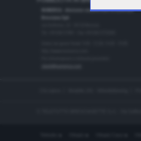
PUBBLICITÀ IN BRESCIA E PROVINC
NUMERICA - divisione commerciale di Editoriale
Bresciana SpA
via Solferino, 22 - 25122 Brescia
Tel. +39.030.37401 - Fax +39.030.3772300
Orario nei giorni feriali: 9.00 - 12.30; 14.30 - 19.00
http://www.numerica.com
Per informazioni e richiesta preventivi:
clienti@numerica.com
Chi siamo
Modello 231 - Whistleblowing
Pr
© TELETUTTO BRESCIASETTE S.r.l. - Via Solferi
Teletutto
Ottopiù
Ottopiù Casa
Ott