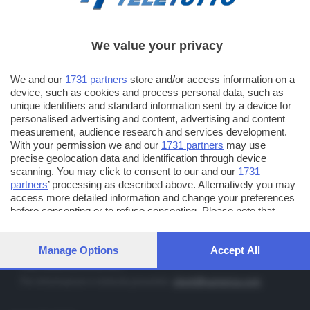
We value your privacy
TT TELETUTTO
Numerazione automatica sul telecomando
16
We and our
1731 partners
store and/or access information on a
device, such as cookies and process personal data, such as
TT2 TELETUTTO e TT24 TELETUTTO
unique identifiers and standard information sent by a device for
Sul canale 16, premere il tasto rosso o il tasto FRECCIA SU sul
personalised advertising and content, advertising and content
telecomando di smart tv dotate di Hbb TV connesse a internet
measurement, audience research and services development.
With your permission we and our
1731 partners
may use
precise geolocation data and identification through device
PUBBLICITÀ IN BRESCIA E PROVINCIA
scanning. You may click to consent to our and our
1731
partners
’ processing as described above. Alternatively you may
NUMERICA - divisione commerciale di Editoriale Bresciana SpA
access more detailed information and change your preferences
via Solferino, 22 - 25122 Brescia
before consenting or to refuse consenting. Please note that
some processing of your personal data may not require your
Tel. +39.030.37401 - Fax +39.030.3772300
consent, but you have a right to object to such processing. Your
Orario nei giorni feriali: 9.00 - 12.30; 14.30 - 19.00
preferences will apply to this website only. You can change your
Manage Options
Accept All
preferences or withdraw your consent at any time by returning
http://www.numerica.com
to this site and clicking the
privacy policy
button at the bottom of
Per informazioni e richiesta preventivi:
clienti@numerica.com
the webpage.