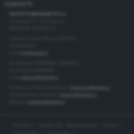
CONTATTI
TELETUTTO BRESCIASETTE S.r.l.
Via Solferino 22 - 25121 Brescia
PARTITA IVA: 00790530174
Centralino Giornale di Brescia 03037901
Fax 0302884201
e-mail
info@teletutto.it
Tel. Redazione 0302884400 - 0302884412
Fax redazione 0302884401
e-mail
redazione@teletutto.it
Produzione e centro di produzione:
produzione@teletutto.it
Amministrazione e direzione:
direzione@teletutto.it
Marketing:
marketing@teletutto.it
Chi siamo
Modello 231 - Whistleblowing
Privacy
Cookie Policy
Accessibilità