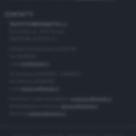
CONTATTI
TELETUTTO BRESCIASETTE S.r.l.
Via Solferino 22 - 25121 Brescia
PARTITA IVA: 00790530174
Centralino Giornale di Brescia 03037901
Fax 0302884201
e-mail
info@teletutto.it
Tel. Redazione 0302884400 - 0302884412
Fax redazione 0302884401
e-mail
redazione@teletutto.it
Produzione e centro di produzione:
produzione@teletutto.it
Amministrazione e direzione:
direzione@teletutto.it
Marketing:
marketing@teletutto.it