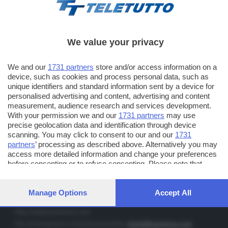
We value your privacy
TT TELETUTTO
We and our
1731 partners
store and/or access information on a
Numerazione automatica sul telecomando
16
device, such as cookies and process personal data, such as
unique identifiers and standard information sent by a device for
TT2 TELETUTTO e TT24 TELETUTTO
personalised advertising and content, advertising and content
Sul canale 16, premere il tasto rosso o il tasto FRECCIA SU sul
measurement, audience research and services development.
telecomando di smart tv dotate di Hbb TV connesse a internet
With your permission we and our
1731 partners
may use
precise geolocation data and identification through device
scanning. You may click to consent to our and our
1731
PUBBLICITÀ IN BRESCIA E PROVINCIA
partners
’ processing as described above. Alternatively you may
access more detailed information and change your preferences
NUMERICA - divisione commerciale di Editoriale Bresciana SpA
before consenting or to refuse consenting. Please note that
via Solferino, 22 - 25122 Brescia
some processing of your personal data may not require your
Tel. +39.030.37401 - Fax +39.030.3772300
consent, but you have a right to object to such processing. Your
preferences will apply to this website only. You can change your
Manage Options
Accept All
Orario nei giorni feriali: 9.00 - 12.30; 14.30 - 19.00
preferences or withdraw your consent at any time by returning
to this site and clicking the
privacy policy
button at the bottom of
http://www.numerica.com
the webpage.
Per informazioni e richiesta preventivi:
clienti@numerica.com