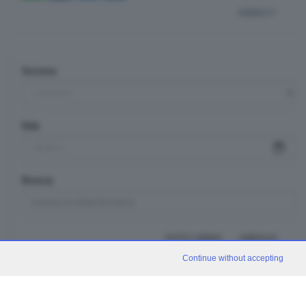
indietro
Sezione
Data
Ricerca
TUTTI I VIDEO
CERCA
Continue without accepting