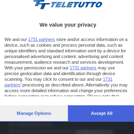
We value your privacy
TT TELETUTTO
We and our
1731 partners
store and/or access information on a
Numerazione automatica sul telecomando
16
device, such as cookies and process personal data, such as
unique identifiers and standard information sent by a device for
TT2 TELETUTTO e TT24 TELETUTTO
personalised advertising and content, advertising and content
Sul canale 16, premere il tasto rosso o il tasto FRECCIA SU sul
measurement, audience research and services development.
telecomando di smart tv dotate di Hbb TV connesse a internet
With your permission we and our
1731 partners
may use
precise geolocation data and identification through device
scanning. You may click to consent to our and our
1731
PUBBLICITÀ IN BRESCIA E PROVINCIA
partners
’ processing as described above. Alternatively you may
access more detailed information and change your preferences
NUMERICA - divisione commerciale di Editoriale Bresciana SpA
before consenting or to refuse consenting. Please note that
via Solferino, 22 - 25122 Brescia
some processing of your personal data may not require your
Tel. +39.030.37401 - Fax +39.030.3772300
consent, but you have a right to object to such processing. Your
preferences will apply to this website only. You can change your
Manage Options
Accept All
Orario nei giorni feriali: 9.00 - 12.30; 14.30 - 19.00
preferences or withdraw your consent at any time by returning
to this site and clicking the
privacy policy
button at the bottom of
http://www.numerica.com
the webpage.
Per informazioni e richiesta preventivi:
clienti@numerica.com