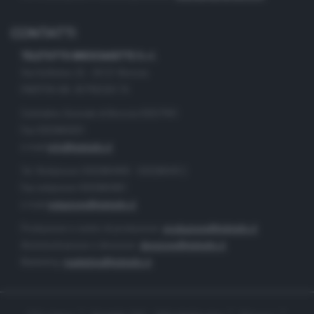
CONTATTI
TELETUTTO BRESCIASETTE S.r.l.
Via Solferino 22 - 25121 Brescia
PARTITA IVA: 00790530174
Centralino Giornale di Brescia 03037901
Fax 0302884201
e-mail
info@teletutto.it
Tel. Redazione 0302884400 - 0302884412
Fax redazione 0302884401
e-mail
redazione@teletutto.it
Produzione e centro di produzione:
produzione@teletutto.it
Amministrazione e direzione:
direzione@teletutto.it
Marketing:
marketing@teletutto.it