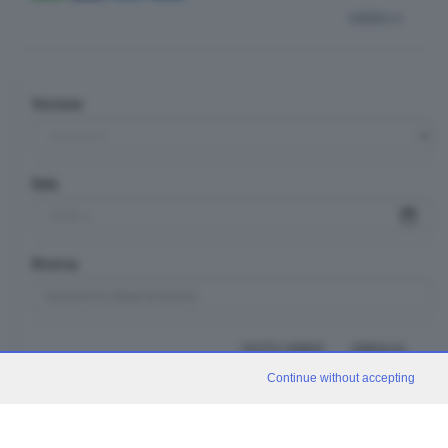
indietro
Sezione
Data
Ricerca
TUTTI I VIDEO
CERCA
Continue without accepting