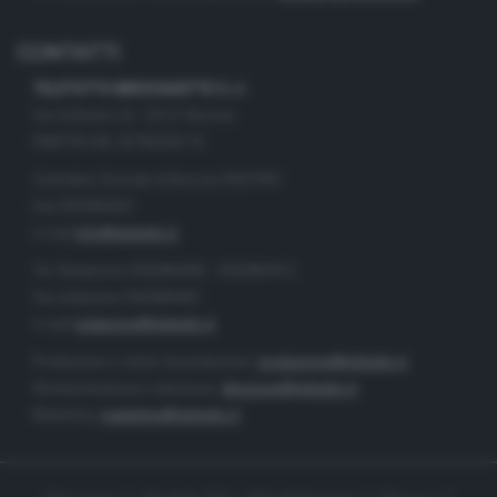
CONTATTI
TELETUTTO BRESCIASETTE S.r.l.
Via Solferino 22 - 25121 Brescia
PARTITA IVA: 00790530174
Centralino Giornale di Brescia 03037901
Fax 0302884201
e-mail
info@teletutto.it
Tel. Redazione 0302884400 - 0302884412
Fax redazione 0302884401
e-mail
redazione@teletutto.it
Produzione e centro di produzione:
produzione@teletutto.it
Amministrazione e direzione:
direzione@teletutto.it
Marketing:
marketing@teletutto.it