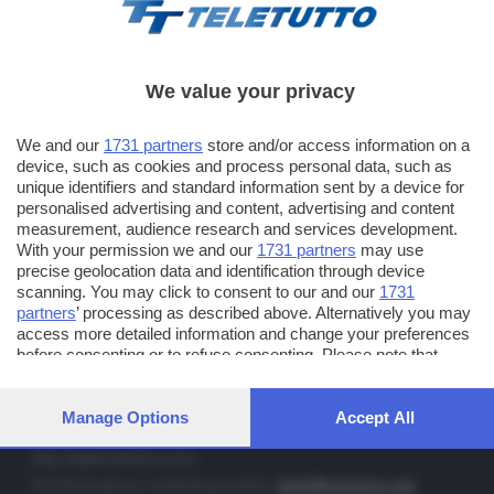
We value your privacy
TT TELETUTTO
We and our
1731 partners
store and/or access information on a
Numerazione automatica sul telecomando
16
device, such as cookies and process personal data, such as
unique identifiers and standard information sent by a device for
TT2 TELETUTTO e TT24 TELETUTTO
personalised advertising and content, advertising and content
Sul canale 16, premere il tasto rosso o il tasto FRECCIA SU sul
measurement, audience research and services development.
telecomando di smart tv dotate di Hbb TV connesse a internet
With your permission we and our
1731 partners
may use
precise geolocation data and identification through device
scanning. You may click to consent to our and our
1731
PUBBLICITÀ IN BRESCIA E PROVINCIA
partners
’ processing as described above. Alternatively you may
access more detailed information and change your preferences
NUMERICA - divisione commerciale di Editoriale Bresciana SpA
before consenting or to refuse consenting. Please note that
via Solferino, 22 - 25122 Brescia
some processing of your personal data may not require your
Tel. +39.030.37401 - Fax +39.030.3772300
consent, but you have a right to object to such processing. Your
preferences will apply to this website only. You can change your
Manage Options
Accept All
Orario nei giorni feriali: 9.00 - 12.30; 14.30 - 19.00
preferences or withdraw your consent at any time by returning
to this site and clicking the
privacy policy
button at the bottom of
http://www.numerica.com
the webpage.
Per informazioni e richiesta preventivi:
clienti@numerica.com