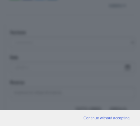
indietro
Sezione
Data
Ricerca
TUTTI I VIDEO
CERCA
Continue without accepting