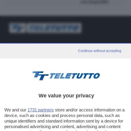
non disponibile
TT TELETUTTO
Continue without accepting
Numerazione automatica sul telecomando
16
TT2 TELETUTTO e TT24 TELETUTTO
Sul canale 16, premere il tasto rosso o il tasto FRECCIA SU sul
telecomando di smart tv dotate di Hbb TV connesse a internet
PUBBLICITÀ IN BRESCIA E PROVINCIA
We value your privacy
NUMERICA - divisione commerciale di Editoriale Bresciana SpA
We and our
1731 partners
store and/or access information on a
via Solferino, 22 - 25122 Brescia
device, such as cookies and process personal data, such as
Tel. +39.030.37401 - Fax +39.030.3772300
unique identifiers and standard information sent by a device for
personalised advertising and content, advertising and content
Orario nei giorni feriali: 9.00 - 12.30; 14.30 - 19.00