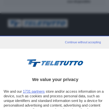
non disponibile
TT TELETUTTO
Continue without accepting
Numerazione automatica sul telecomando
16
TT2 TELETUTTO e TT24 TELETUTTO
Sul canale 16, premere il tasto rosso o il tasto FRECCIA SU sul
telecomando di smart tv dotate di Hbb TV connesse a internet
PUBBLICITÀ IN BRESCIA E PROVINCIA
We value your privacy
NUMERICA - divisione commerciale di Editoriale Bresciana SpA
We and our
1731 partners
store and/or access information on a
via Solferino, 22 - 25122 Brescia
device, such as cookies and process personal data, such as
Tel. +39.030.37401 - Fax +39.030.3772300
unique identifiers and standard information sent by a device for
personalised advertising and content, advertising and content
Orario nei giorni feriali: 9.00 - 12.30; 14.30 - 19.00