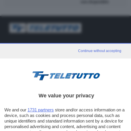
non disponibile
TT TELETUTTO
Continue without accepting
Numerazione automatica sul telecomando
16
TT2 TELETUTTO e TT24 TELETUTTO
Sul canale 16, premere il tasto rosso o il tasto FRECCIA SU sul
telecomando di smart tv dotate di Hbb TV connesse a internet
PUBBLICITÀ IN BRESCIA E PROVINCIA
We value your privacy
NUMERICA - divisione commerciale di Editoriale Bresciana SpA
We and our
1731 partners
store and/or access information on a
via Solferino, 22 - 25122 Brescia
device, such as cookies and process personal data, such as
Tel. +39.030.37401 - Fax +39.030.3772300
unique identifiers and standard information sent by a device for
personalised advertising and content, advertising and content
Orario nei giorni feriali: 9.00 - 12.30; 14.30 - 19.00